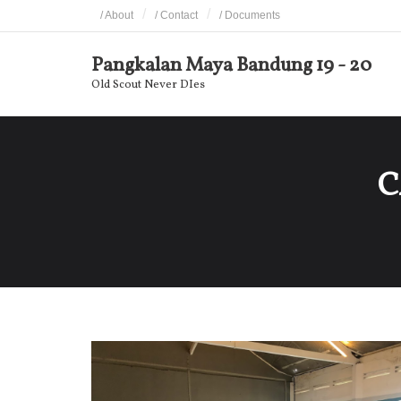
Skip
/ About
/ Contact
/ Documents
to
content
Pangkalan Maya Bandung 19 - 20
Old Scout Never DIes
C