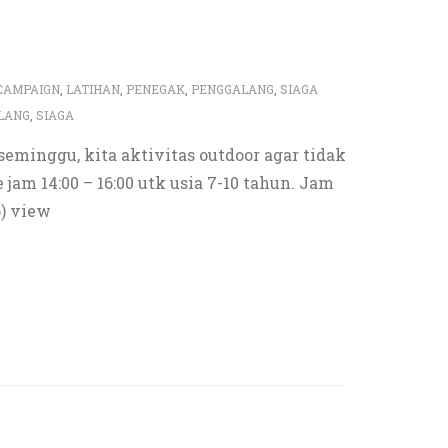
CAMPAIGN
,
LATIHAN
,
PENEGAK
,
PENGGALANG
,
SIAGA
LANG
,
SIAGA
seminggu, kita aktivitas outdoor agar tidak
jam 14:00 – 16:00 utk usia 7-10 tahun. Jam
6) view