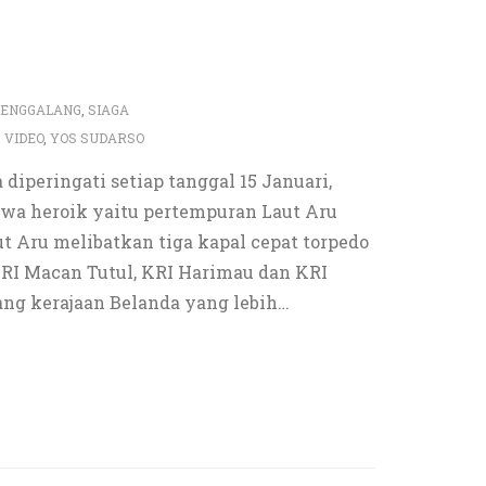
PENGGALANG
,
SIAGA
,
VIDEO
,
YOS SUDARSO
diperingati setiap tanggal 15 Januari,
iwa heroik yaitu pertempuran Laut Aru
ut Aru melibatkan tiga kapal cepat torpedo
 RI Macan Tutul, KRI Harimau dan KRI
g kerajaan Belanda yang lebih
…