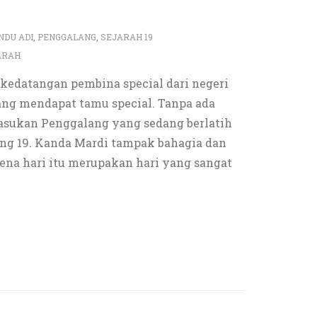
NDU ADI
,
PENGGALANG
,
SEJARAH 19
ARAH
kedatangan pembina special dari negeri
ng mendapat tamu special. Tanpa ada
 Pasukan Penggalang yang sedang berlatih
ng 19. Kanda Mardi tampak bahagia dan
rena hari itu merupakan hari yang sangat