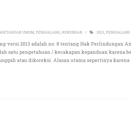
NGETAHUAN UMUM
,
PENGGALANG
,
RENUNGAN
2013
,
PENGGALANG
g versi 2013 adalah no. 8 tentang Hak Perlindungan An
salah satu pengetahuan / kecakapan kepanduan karena b
anggah atau dikoreksi. Alasan utama sepertinya karena