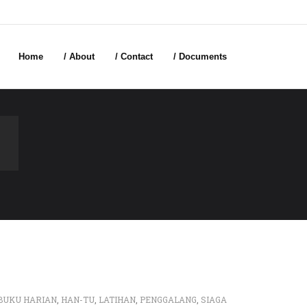
Home
/ About
/ Contact
/ Documents
BUKU HARIAN
,
HAN-TU
,
LATIHAN
,
PENGGALANG
,
SIAGA