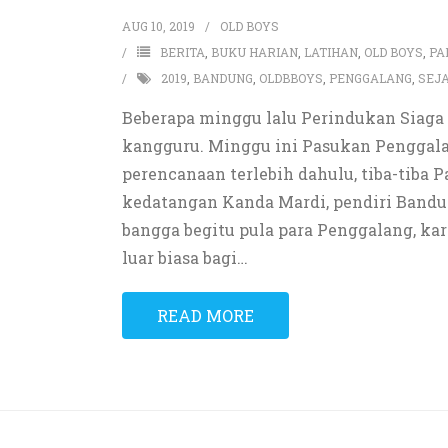
AUG 10, 2019
OLD BOYS
BERITA
,
BUKU HARIAN
,
LATIHAN
,
OLD BOYS
,
PA
2019
,
BANDUNG
,
OLDBBOYS
,
PENGGALANG
,
SEJ
Beberapa minggu lalu Perindukan Siaga 
kangguru. Minggu ini Pasukan Penggala
perencanaan terlebih dahulu, tiba-tiba
kedatangan Kanda Mardi, pendiri Bandu
bangga begitu pula para Penggalang, ka
luar biasa bagi
…
READ MORE