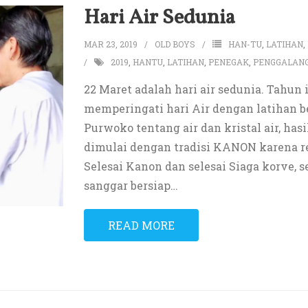
Hari Air Sedunia
MAR 23, 2019
OLD BOYS
HAN-TU
,
LATIHAN
,
2019
,
HANTU
,
LATIHAN
,
PENEGAK
,
PENGGALAN
22 Maret adalah hari air sedunia. Tahun
memperingati hari Air dengan latihan b
Purwoko tentang air dan kristal air, has
dimulai dengan tradisi KANON karena r
Selesai Kanon dan selesai Siaga korve, 
sanggar bersiap
…
READ MORE