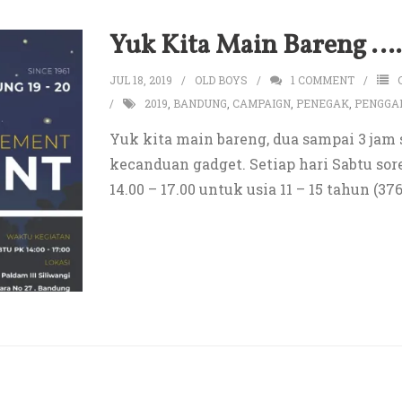
Yuk Kita Main Bareng ….
JUL 18, 2019
OLD BOYS
1
COMMENT
2019
,
BANDUNG
,
CAMPAIGN
,
PENEGAK
,
PENGGA
Yuk kita main bareng, dua sampai 3 jam 
kecanduan gadget. Setiap hari Sabtu sore 
14.00 – 17.00 untuk usia 11 – 15 tahun (37