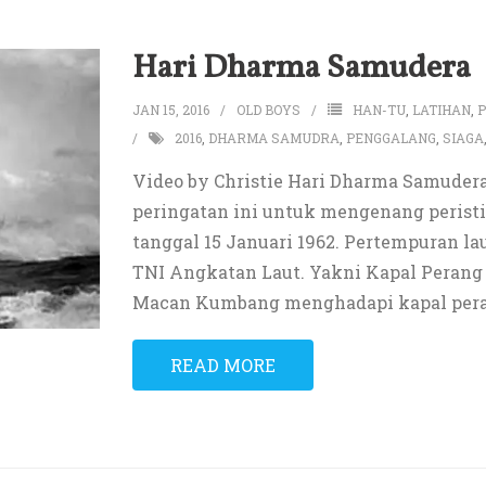
Hari Dharma Samudera
JAN 15, 2016
OLD BOYS
HAN-TU
,
LATIHAN
,
2016
,
DHARMA SAMUDRA
,
PENGGALANG
,
SIAGA
Video by Christie Hari Dharma Samudera 
peringatan ini untuk mengenang perist
tanggal 15 Januari 1962. Pertempuran la
TNI Angkatan Laut. Yakni Kapal Perang
Macan Kumbang menghadapi kapal peran
READ MORE