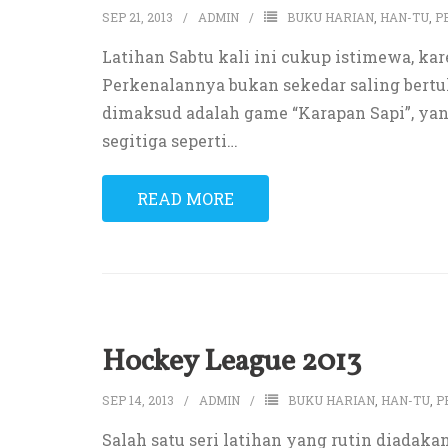
SEP 21, 2013
ADMIN
BUKU HARIAN
,
HAN-TU
,
P
Latihan Sabtu kali ini cukup istimewa, 
Perkenalannya bukan sekedar saling bert
dimaksud adalah game “Karapan Sapi”, yan
segitiga seperti
…
READ MORE
Hockey League 2013
SEP 14, 2013
ADMIN
BUKU HARIAN
,
HAN-TU
,
P
Salah satu seri latihan yang rutin diadaka