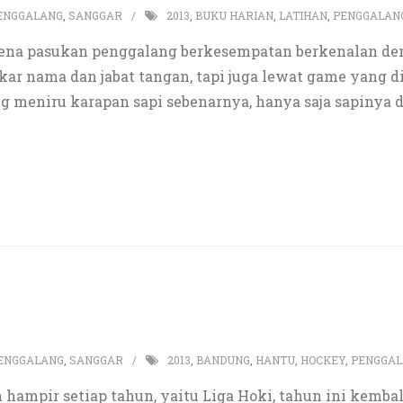
ENGGALANG
,
SANGGAR
2013
,
BUKU HARIAN
,
LATIHAN
,
PENGGALAN
karena pasukan penggalang berkesempatan berkenalan d
ukar nama dan jabat tangan, tapi juga lewat game yan
g meniru karapan sapi sebenarnya, hanya saja sapinya d
ENGGALANG
,
SANGGAR
2013
,
BANDUNG
,
HANTU
,
HOCKEY
,
PENGGA
n hampir setiap tahun, yaitu Liga Hoki, tahun ini kemba