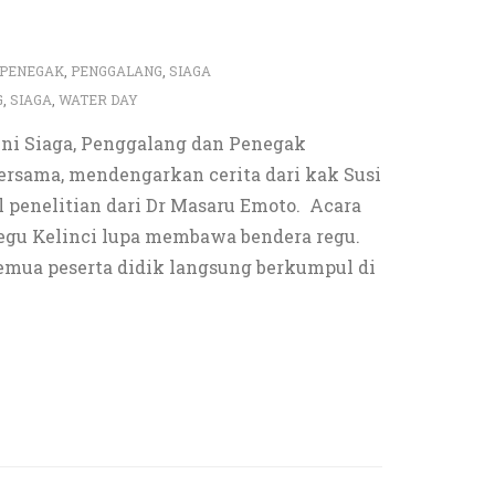
PENEGAK
,
PENGGALANG
,
SIAGA
G
,
SIAGA
,
WATER DAY
 ini Siaga, Penggalang dan Penegak
ersama, mendengarkan cerita dari kak Susi
il penelitian dari Dr Masaru Emoto. Acara
egu Kelinci lupa membawa bendera regu.
semua peserta didik langsung berkumpul di