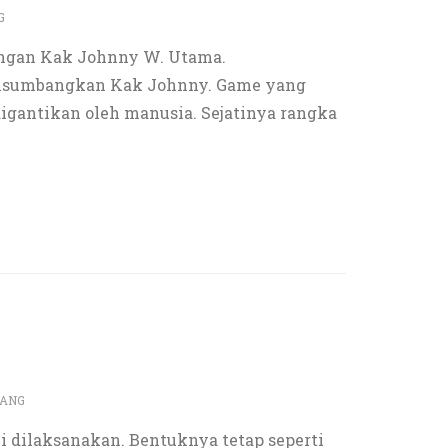
G
engan Kak Johnny W. Utama.
g disumbangkan Kak Johnny. Game yang
igantikan oleh manusia. Sejatinya rangka
LANG
li dilaksanakan. Bentuknya tetap seperti