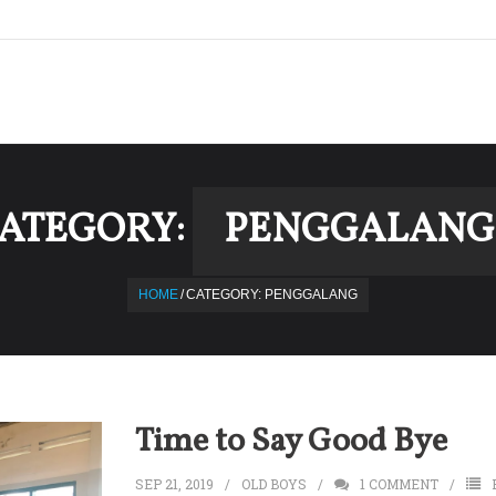
ATEGORY:
PENGGALANG
HOME
/
CATEGORY:
PENGGALANG
Time to Say Good Bye
SEP 21, 2019
OLD BOYS
1
COMMENT