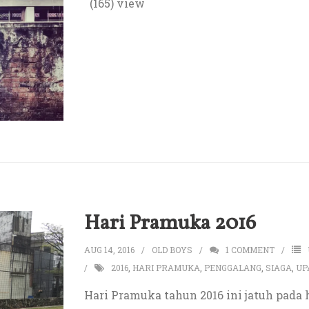
(165) view
Hari Pramuka 2016
AUG 14, 2016
OLD BOYS
1
COMMENT
2016
,
HARI PRAMUKA
,
PENGGALANG
,
SIAGA
,
UP
Hari Pramuka tahun 2016 ini jatuh pada