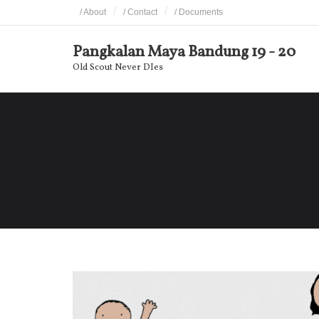
Skip
/ About
/ Contact
/ Documents
to
content
Pangkalan Maya Bandung 19 - 20
Old Scout Never DIes