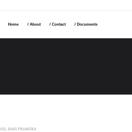
Home
/ About
/ Contact
/ Documents
2021
,
HARI PRAMUKA