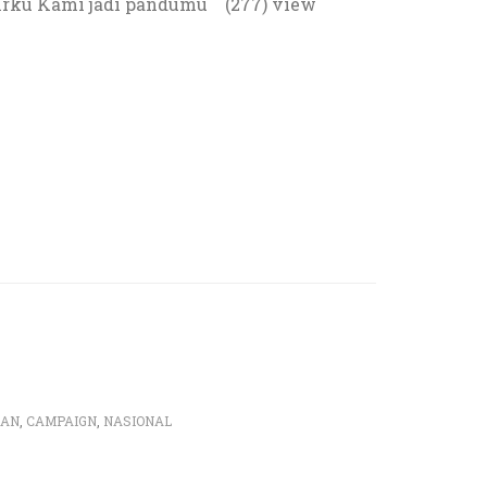
irku Kami jadi pandumu (277) view
IAN
,
CAMPAIGN
,
NASIONAL