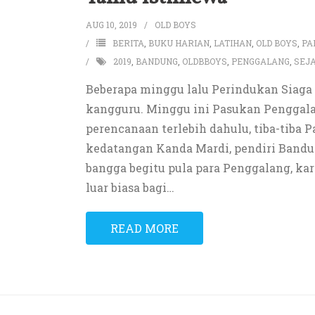
AUG 10, 2019
OLD BOYS
BERITA
,
BUKU HARIAN
,
LATIHAN
,
OLD BOYS
,
PA
2019
,
BANDUNG
,
OLDBBOYS
,
PENGGALANG
,
SEJ
Beberapa minggu lalu Perindukan Siaga 
kangguru. Minggu ini Pasukan Penggala
perencanaan terlebih dahulu, tiba-tiba
kedatangan Kanda Mardi, pendiri Bandu
bangga begitu pula para Penggalang, ka
luar biasa bagi
…
READ MORE