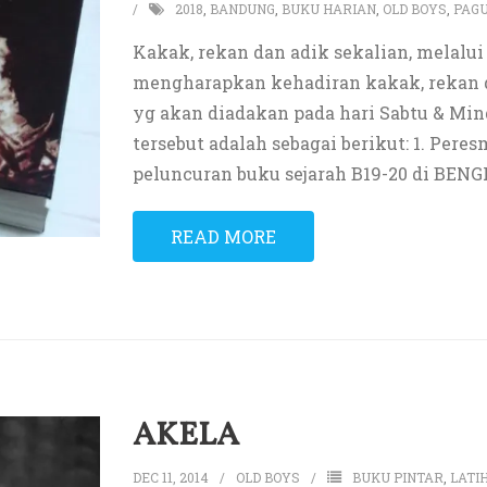
2018
,
BANDUNG
,
BUKU HARIAN
,
OLD BOYS
,
PAGU
Kakak, rekan dan adik sekalian, melal
mengharapkan kehadiran kakak, rekan d
yg akan diadakan pada hari Sabtu & Ming
tersebut adalah sebagai berikut: 1. Per
peluncuran buku sejarah B19-20 di BEN
READ MORE
AKELA
DEC 11, 2014
OLD BOYS
BUKU PINTAR
,
LATI