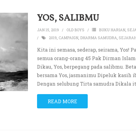
YOS, SALIBMU
JAN 15, 2019
OLD BOYS
BUKU HARIAN
,
SEJ
2019
,
CAMPAIGN
,
DHARMA SAMUDRA
,
SEJARA
Kita ini semasa, sederap, seirama, Yos! 
semua orang-orang 45 Pak Dirman Islam
Dikau, Yos, berpegang pada salibmu. B
bersama Yos, jasmanimu Dipeluk kasih i
Dengan selubung Tirta samudra Dikala i
READ MORE