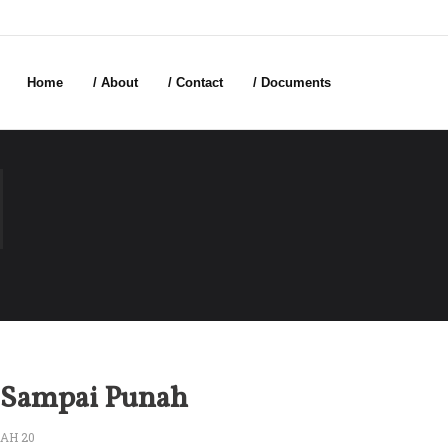
Home
/ About
/ Contact
/ Documents
 Sampai Punah
AH 20