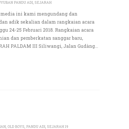
YUBAN PANDU ADI
,
SEJARAH
ui media ini kami mengundang dan
an adik sekalian dalam rangkaian acara
gu 24-25 Februari 2018. Rangkaian acara
esmian dan pemberkatan sanggar baru,
GRAH PALDAM III Siliwangi, Jalan Gudàng
…
HAN
,
OLD BOYS
,
PANDU ADI
,
SEJARAH 19