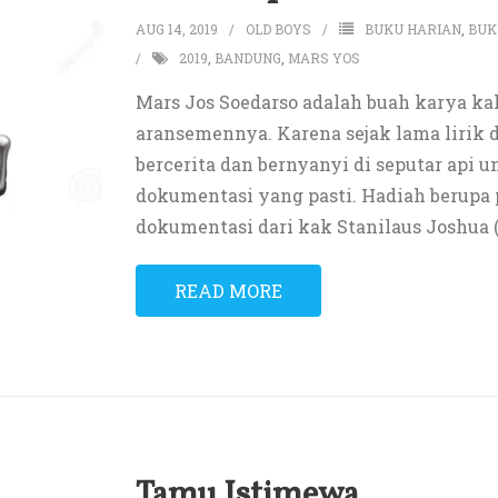
AUG 14, 2019
OLD BOYS
BUKU HARIAN
,
BUK
2019
,
BANDUNG
,
MARS YOS
Mars Jos Soedarso adalah buah karya ka
aransemennya. Karena sejak lama lirik 
bercerita dan bernyanyi di seputar api u
dokumentasi yang pasti. Hadiah berupa 
dokumentasi dari kak Stanilaus Joshua 
READ MORE
Tamu Istimewa