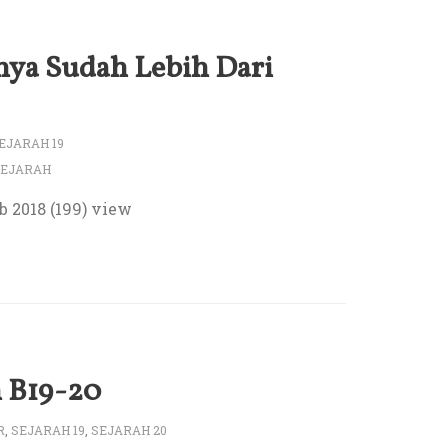
nya Sudah Lebih Dari
EJARAH 19
SEJARAH
b 2018 (199) view
h B19-20
R
,
SEJARAH 19
,
SEJARAH 20