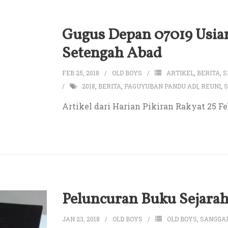
Gugus Depan 07019 Usia
Setengah Abad
FEB 25, 2018
OLD BOYS
ARTIKEL
,
BERITA
,
S
2018
,
BERITA
,
PAGUYUBAN PANDU ADI
,
REUNI
,
Artikel dari Harian Pikiran Rakyat 25 Fe
Peluncuran Buku Sejara
JAN 23, 2018
OLD BOYS
OLD BOYS
,
SANGGA