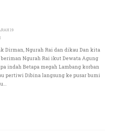
ARAH 19
H
Pak Dirman, Ngurah Rai dan dikau Dan kita
 beriman Ngurah Rai ikut Dewata Agung
etapa indah Betapa megah Lambang korban
bu pertiwi Dibina langsung ke pusar bumi
tu
…