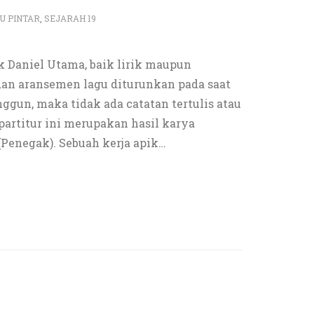
U PINTAR
,
SEJARAH 19
k Daniel Utama, baik lirik maupun
dan aransemen lagu diturunkan pada saat
nggun, maka tidak ada catatan tertulis atau
partitur ini merupakan hasil karya
(Penegak). Sebuah kerja apik
…