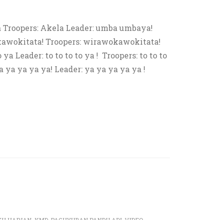
la Troopers: Akela Leader: umba umbaya!
kawokitata! Troopers: wirawokawokitata!
o ya Leader: to to to to ya ! Troopers: to to to
a ya ya ya ya! Leader: ya ya ya ya ya !