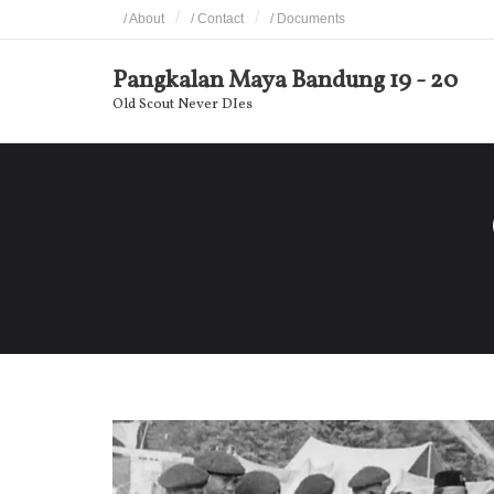
Skip
/ About
/ Contact
/ Documents
to
content
Pangkalan Maya Bandung 19 - 20
Old Scout Never DIes